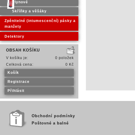
Plynové
Skříňky a věšáky
Zpěnitelné (intumescenční) pásky a
manžety
Detektory
OBSAH KOŠÍKU
V košíku je:
0 položek
Celková cena:
0 Kč
Košík
Registrace
Přihlásit
Obchodní podmínky
Poštovné a balné