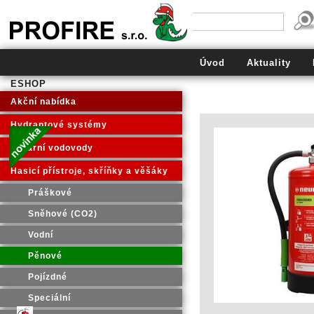
PROFIRE s.r.o.
Úvod
Aktuality
ESHOP
Akční nabídka
Hydrantové systémy
Požární vodovody
Hasicí přístroje, skříňky a věšáky
Práškové
Sněhové (CO2)
Vodní
Pěnové
Pojízdné
Speciální