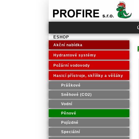
PROFIRE s.r.o.
ESHOP
Akční nabídka
Hydrantové systémy
Požární vodovody
Hasicí přístroje, skříňky a věšáky
Práškové
Sněhové (CO2)
Vodní
Pěnové
Pojízdné
Speciální