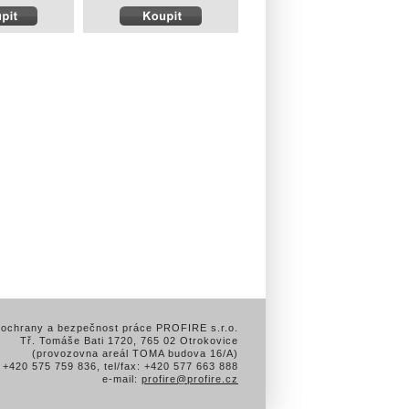
 ochrany a bezpečnost práce PROFIRE s.r.o.
Tř. Tomáše Bati 1720, 765 02 Otrokovice
(provozovna areál TOMA budova 16/A)
: +420 575 759 836, tel/fax: +420 577 663 888
e-mail:
profire@profire.cz