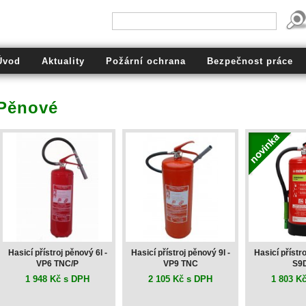
Úvod
Aktuality
Požární ochrana
Bezpečnost práce
Pěnové
Hasicí přístroj pěnový 6l -
Hasicí přístroj pěnový 9l -
Hasicí přístro
VP6 TNC/P
VP9 TNC
S9
1 948 Kč s DPH
2 105 Kč s DPH
1 803 K