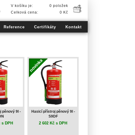
V košíku je:
0 položek
Celková cena:
0 Kč
Reference
Certifikáty
Kontakt
j pěnový 9l -
Hasicí přístroj pěnový 9l -
DN
S9DF
č s DPH
2 602 Kč s DPH