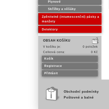
Plynové
Skříňky a věšáky
Zpěnitelné (intumescenční) pásky a
manžety
Detektory
OBSAH KOŠÍKU
V košíku je:
0 položek
Celková cena:
0 Kč
Košík
Registrace
Přihlásit
Obchodní podmínky
Poštovné a balné