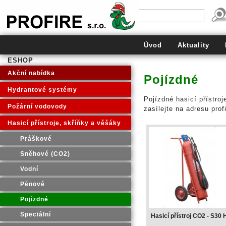
PROFIRE s.r.o.
Úvod
Aktuality
ESHOP
Akční nabídka
Pojízdné
Hydrantové systémy
Pojízdné hasicí přístro
Požární vodovody
zasílejte na adresu prof
Hasicí přístroje, skříňky a věšáky
Práškové
Sněhové (CO2)
Vodní
Pěnové
Pojízdné
Speciální
Hasicí přístroj CO2 - S30 