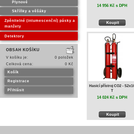
Plynové
14 956 Kč s DPH
Skříňky a věšáky
Zpěnitelné (intumescenční) pásky a
manžety
Detektory
OBSAH KOŠÍKU
V košíku je:
0 položek
Celková cena:
0 Kč
Košík
Registrace
Hasicí přístroj CO2 - S2x1
Přihlásit
T
14 024 Kč s DPH