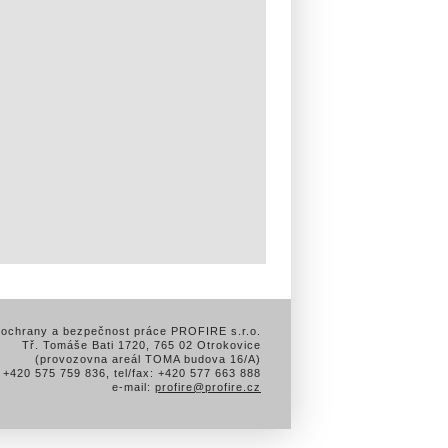
 ochrany a bezpečnost práce PROFIRE s.r.o.
Tř. Tomáše Bati 1720, 765 02 Otrokovice
(provozovna areál TOMA budova 16/A)
: +420 575 759 836, tel/fax: +420 577 663 888
e-mail:
profire@profire.cz