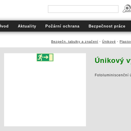
Úvod
Aktuality
Požární ochrana
Bezpečnost práce
Bezpečn. tabulky a značení
-
Únikové
-
Plasto
Únikový v
Fotoluminiscenční 