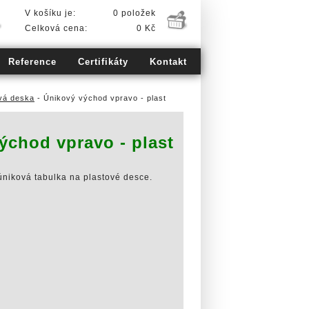
V košíku je:
0 položek
Celková cena:
0 Kč
Reference
Certifikáty
Kontakt
vá deska
- Únikový východ vpravo - plast
ýchod vpravo - plast
úniková tabulka na plastové desce.