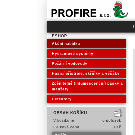
PROFIRE s.r.o.
ESHOP
Akční nabídka
Hydrantové systémy
Požární vodovody
Hasicí přístroje, skříňky a věšáky
Zpěnitelné (intumescenční) pásky a
manžety
Detektory
OBSAH KOŠÍKU
V košíku je:
0 položek
Celková cena:
0 Kč