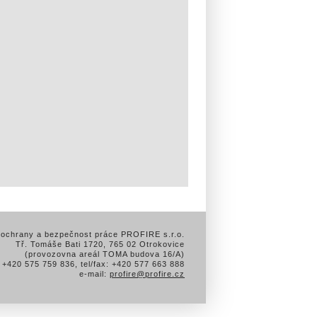
 ochrany a bezpečnost práce PROFIRE s.r.o.
Tř. Tomáše Bati 1720, 765 02 Otrokovice
(provozovna areál TOMA budova 16/A)
: +420 575 759 836, tel/fax: +420 577 663 888
e-mail:
profire@profire.cz