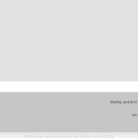
Služby požární
tel
Webdesign and programing by Flash-I-Net © 2015