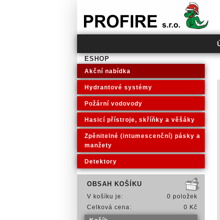
PROFIRE s.r.o.
ESHOP
Akční nabídka
Hydrantové systémy
Požární vodovody
Hasicí přístroje, skříňky a věšáky
Zpěnitelné (intumescenční) pásky a
manžety
Detektory
OBSAH KOŠÍKU
V košíku je:
0 položek
Celková cena:
0 Kč