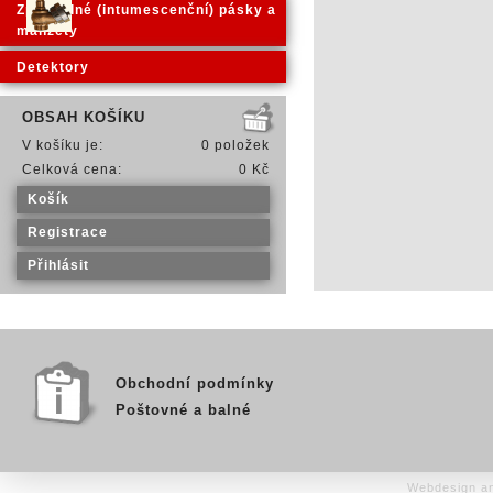
Zpěnitelné (intumescenční) pásky a
manžety
Detektory
OBSAH KOŠÍKU
V košíku je:
0 položek
Celková cena:
0 Kč
Košík
Registrace
Přihlásit
Obchodní podmínky
Poštovné a balné
Webdesign an