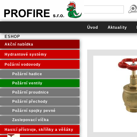
PROFIRE s.r.o.
Úvod
Aktuality
ESHOP
Akční nabídka
Hydrantové systémy
Požární vodovody
Požární hadice
Požární ventily
Požární proudnice
Požární přechody
Požární spojky pevné
Zaslepovací víčka
Hasicí přístroje, skříňky a věšáky